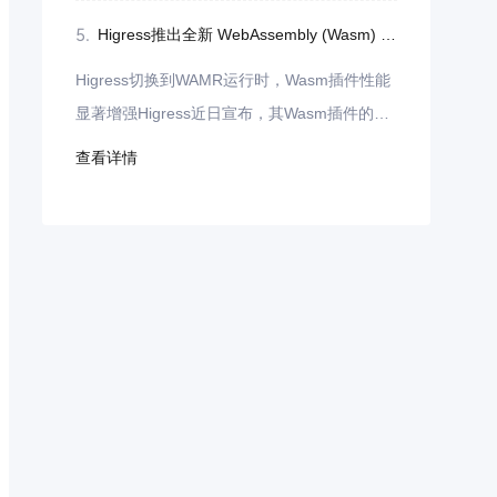
小程序。
5.
Higress推出全新 WebAssembly (Wasm) 运行时，实现显著性能飞跃
Higress切换到WAMR运行时，Wasm插件性能
显著增强Higress近日宣布，其Wasm插件的运
行时已从V8成功切换到WebAssemblyMicroRu
查看详情
ntime(WAMR)，并在开启AOT（Ahead-Of-Tim
e）编译模式后，实现了显著的性能提升。据测
试数据显示，大部分插件的平均性能提升了约5
0%，而对于逻辑复杂的插件，其性能甚至实现
了翻倍增长。